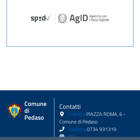
Comune
Contatti
di
Indirizzo
PIAZZA ROMA, 6 -
Pedaso
Comune di Pedaso
Telefono
0734 931319
PEC